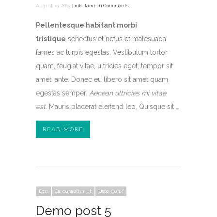
August 19, 2013 |
mkalami
|
6 Comments
Pellentesque habitant morbi
tristique
senectus et netus et malesuada
fames ac turpis egestas. Vestibulum tortor
quam, feugiat vitae, ultricies eget, tempor sit
amet, ante. Donec eu libero sit amet quam
egestas semper.
Aenean ultricies mi vitae
est.
Mauris placerat eleifend leo. Quisque sit …
READ MORE
Equ
Os. curabitur ut
Usto. duis f
Demo post 5