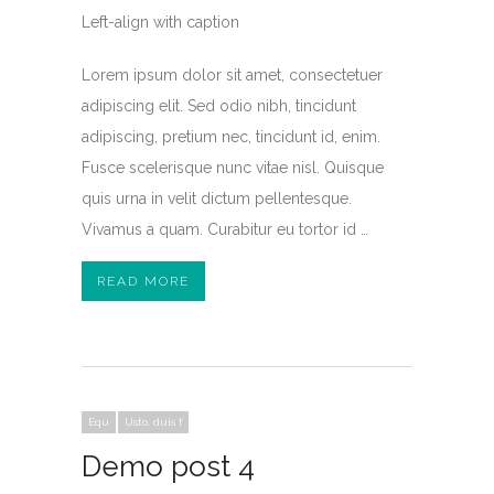
Left-align with caption
Lorem ipsum dolor sit amet, consectetuer
adipiscing elit. Sed odio nibh, tincidunt
adipiscing, pretium nec, tincidunt id, enim.
Fusce scelerisque nunc vitae nisl. Quisque
quis urna in velit dictum pellentesque.
Vivamus a quam. Curabitur eu tortor id …
READ MORE
Equ
Usto. duis f
Demo post 4