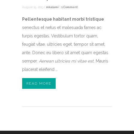
August 15, 2013 |
mkalami
|
1 Comment
Pellentesque habitant morbi tristique
senectus et netus et malesuada fames ac
turpis egestas. Vestibulum tortor quam,
feugiat vitae, ultricies eget, tempor sit amet,
ante. Donec eu libero sit amet quam egestas
semper.
Aenean ultricies mi vitae est.
Mauris
placerat eleifend …
READ MORE